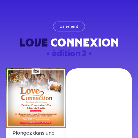
paiement
LOVE
CONNEXION
• édition 2 •
Plongez dans une