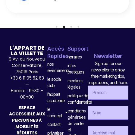
L'APPART DE
Accès
Support
LA VILLETTE
Newsletter
Rapides
horaires
9 Av. du Nouveau
Sign up for our
nos
Conservatoire,
infos
newsletter to enjoy
evenements
75019 Paris
pratiques
free marketing tips,
+33 6 11 05 52 63
le social
mentions
inspirations, and more.
—
club
légales
Horaire : 9h30 –
l’appart
politique de
00h00
academie
confidentialité
ESPACE
le
conditions
ACCESSIBLE AUX
concept
générales
PERSONNES À
de vente
contact
MOBILITÉS
et
RÉDUITES
privatiser