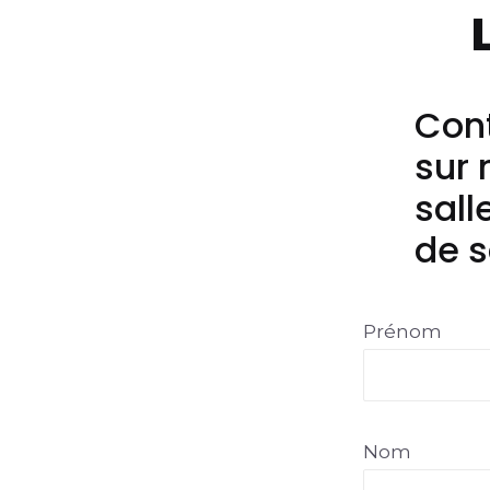
Cont
sur 
sall
de s
Prénom
Nom