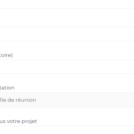
toire)
tation
s votre projet