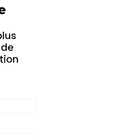
e
plus
 de
tion