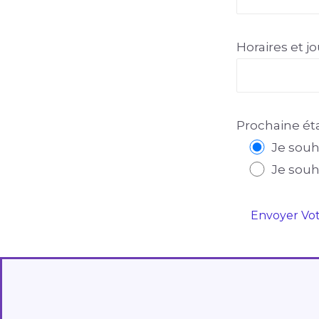
Horaires et j
Prochaine ét
Je souh
Je souh