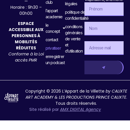
—
club
légales
Horaire : 9h30 –
l’appart
politique de
00h00
academie
confidentialité
ESPACE
le
conditions
ACCESSIBLE AUX
concept
générales
PERSONNES À
de vente
contact
MOBILITÉS
et
RÉDUITES
privatiser
d’utilisation
Conforme à la Loi
enregistrer
accès PMR
un podcast
Copyright © 2026 L’Appart de la Villette
by CALIXTE
ART ACADEMY & LES PRODUCTIONS PRINCE CALIXTE
.
Tous droits réservés.
Site réalisé par
AMX DIGITAL Agency