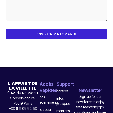
ENVOYER MA DEMANDE
L'APPART DE
Accès
Support
LA VILLETTE
Newsletter
Rapides
horaires
9 Av. du Nouveau
Sign up for our
nos
Conservatoire,
infos
newsletter to enjoy
evenements
75019 Paris
pratiques
free marketing tips,
+33 6 11 05 52 63
le social
mentions
inspirations, and more.