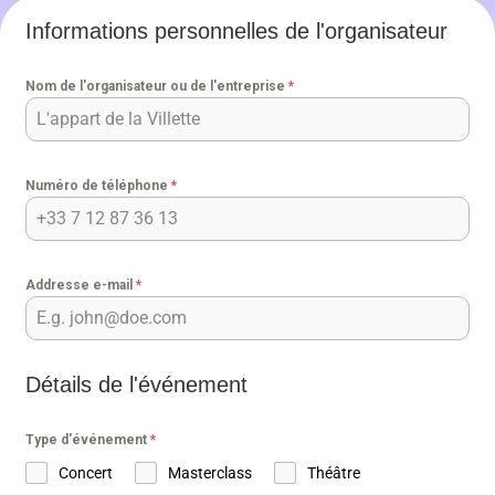
spécifiques et découvrir comment nous
Informations personnelles de l'organisateur
pouvons vous aider à créer un
événement sur mesure et mémorable.
Nom de l'organisateur ou de l'entreprise
*
Numéro de téléphone
*
Addresse e-mail
*
Détails de l'événement
Type d'événement
*
Concert
Masterclass
Théâtre