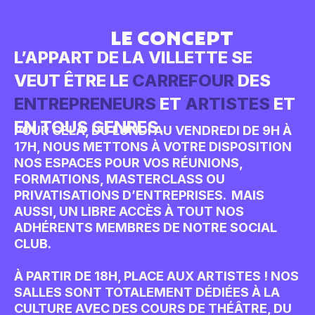
LE CONCEPT
L’APPART DE LA VILLETTE SE
VEUT ÊTRE LE
CARREFOUR
DES
ENTREPRENEURS
ET
ARTISTES
ET
EN TOUS GENRES.
POUR CELA, DU LUNDI AU VENDREDI DE 9H À
17H, NOUS METTONS À VOTRE DISPOSITION
NOS ESPACES POUR VOS RÉUNIONS,
FORMATIONS, MASTERCLASS OU
PRIVATISATIONS D’ENTREPRISES. MAIS
AUSSI, UN LIBRE ACCÈS À TOUT NOS
ADHÉRENTS MEMBRES DE NOTRE SOCIAL
CLUB.
À PARTIR DE 18H, PLACE AUX ARTISTES ! NOS