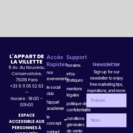
L'APPART DE
Accès
Support
LA VILLETTE
Newsletter
Rapides
horaires
9 Av. du Nouveau
Sign up for our
nos
Conservatoire,
infos
newsletter to enjoy
evenements
75019 Paris
pratiques
free marketing tips,
+33 6 11 05 52 63
le social
mentions
inspirations, and more.
—
club
légales
Horaire : 9h30 –
l’appart
politique de
00h00
academie
confidentialité
ESPACE
le
conditions