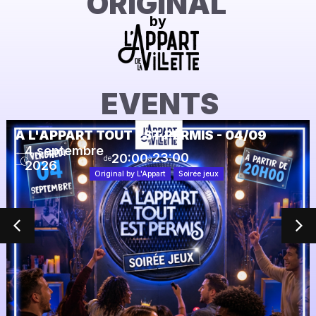
ORIGINAL
by
EVENTS
À L'APPART TOUT EST PERMIS - 04/09
4 septembre
23:00
20:00
de
à
2026
Original by L'Appart
Soirée jeux