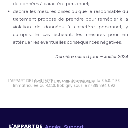
de données à caractère personnel;
décrire les mesures prises ou que le responsable du
traitement propose de prendre pour remédier à la
violation de données à caractère personnel, y
compris, le cas échéant, les mesures pour en
atténuer les éventuelles conséquences négatives.
Dernière mise à jour – Juillet 2024
L’APPART DE LA VILLETTE marque déposée par la S.A.S. “LES PRODUCTIONS PRINCE CALIXTE”.
Immatriculée au R.C.S. Bobigny sous le n°819 894 692
L'APPART DE
Accès
Support