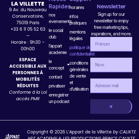
LA VILLETTE
Newsletter
Rapides
horaires
9 Av. du Nouveau
Sign up for our
nos
Conservatoire,
infos
newsletter to enjoy
evenements
75019 Paris
pratiques
free marketing tips,
+33 6 11 05 52 63
le social
mentions
inspirations, and more.
—
club
légales
Horaire : 9h30 –
l’appart
politique de
00h00
academie
confidentialité
ESPACE
le
conditions
ACCESSIBLE AUX
concept
générales
PERSONNES À
de vente
contact
MOBILITÉS
et
RÉDUITES
privatiser
d’utilisation
Conforme à la Loi
enregistrer
accès PMR
un podcast
Copyright © 2026 L’Appart de la Villette
by CALIXTE
ART ACADEMY & LES PRODUCTIONS PRINCE CALIXTE
.