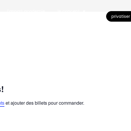
l’appart academie
le concept
privatiser
s!
ts
et ajouter des billets pour commander.