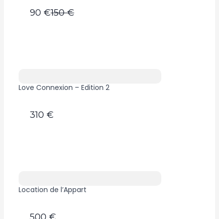
Compare
90 €
150 €
to
Love Connexion – Edition 2
310 €
Location de l’Appart
500 €