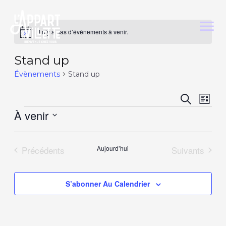
Il n’y a pas d’évènements à venir.
Notice
Stand up
Évènements
Stand up
Reche
Nav
Recherche
Liste
de
À venir
et
vue
Sélectionnez
navig
Év
une
Évènements
Évènements
Précédents
Aujourd’hui
Suivants
de
date.
vues
S’abonner Au Calendrier
Évène