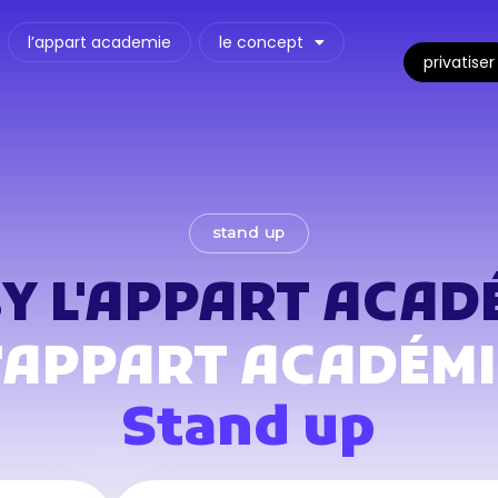
l’appart academie
le concept
privatiser
stand up
BY L'APPART ACAD
L'APPART ACADÉMI
Stand up