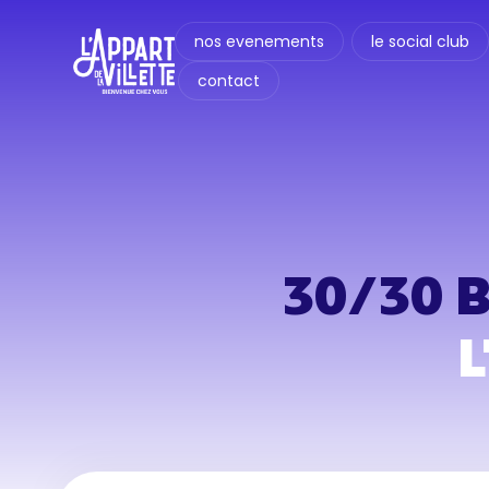
nos evenements
le social club
contact
30/30 