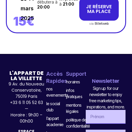
débutera à
à
21:00
JE RÉSERVE
20:00
mars
MA PLACE
15€
2025
via
Billetweb
L'APPART DE
Accès
Support
LA VILLETTE
Newsletter
Rapides
horaires
9 Av. du Nouveau
Sign up for our
nos
Conservatoire,
infos
newsletter to enjoy
evenements
75019 Paris
pratiques
free marketing tips,
+33 6 11 05 52 63
le social
mentions
inspirations, and more.
—
club
légales
Horaire : 9h30 –
l’appart
politique de
00h00
academie
confidentialité
ESPACE