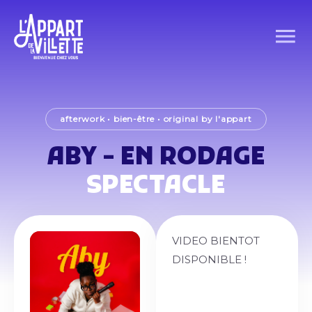
afterwork
•
bien-être
•
original by l'appart
ABY - EN RODAGE
SPECTACLE
VIDEO BIENTOT
DISPONIBLE !