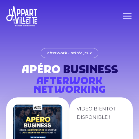
afterwork
•
soirée jeux
APÉRO
BUSINESS
AFTERWORK
NETWORKING
VIDEO BIENTOT
DISPONIBLE !