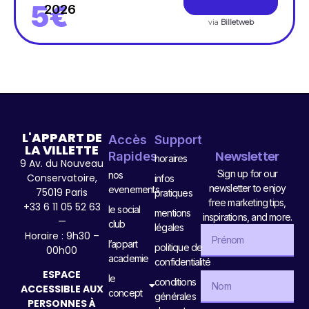
5€
2026
via
Billetweb
L'APPART DE
Accès
Support
LA VILLETTE
Newsletter
Rapides
horaires
9 Av. du Nouveau
Sign up for our
nos
Conservatoire,
infos
newsletter to enjoy
evenements
75019 Paris
pratiques
free marketing tips,
+33 6 11 05 52 63
le social
mentions
inspirations, and more.
—
club
légales
Horaire : 9h30 –
l’appart
politique de
00h00
academie
confidentialité
ESPACE
le
conditions
ACCESSIBLE AUX
concept
générales
PERSONNES À