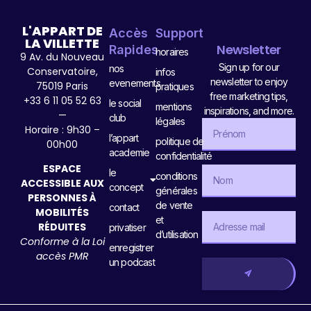
L'APPART DE
Accès
Support
LA VILLETTE
Newsletter
Rapides
horaires
9 Av. du Nouveau
Sign up for our
nos
Conservatoire,
infos
newsletter to enjoy
evenements
75019 Paris
pratiques
free marketing tips,
+33 6 11 05 52 63
le social
mentions
inspirations, and more.
—
club
légales
Horaire : 9h30 –
l’appart
politique de
00h00
academie
confidentialité
ESPACE
le
conditions
ACCESSIBLE AUX
concept
générales
PERSONNES À
de vente
contact
MOBILITÉS
et
RÉDUITES
privatiser
d’utilisation
Conforme à la Loi
enregistrer
accès PMR
un podcast