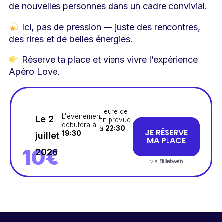
de nouvelles personnes dans un cadre convivial.
Ici, pas de pression — juste des rencontres,
des rires et de belles énergies.
Réserve ta place et viens vivre l’expérience
Apéro Love.
Heure de
L'événement
Le 2
fin prévue
débutera à
à
22:30
JE RÉSERVE
19:30
juillet
MA PLACE
10€
2026
via
Billetweb