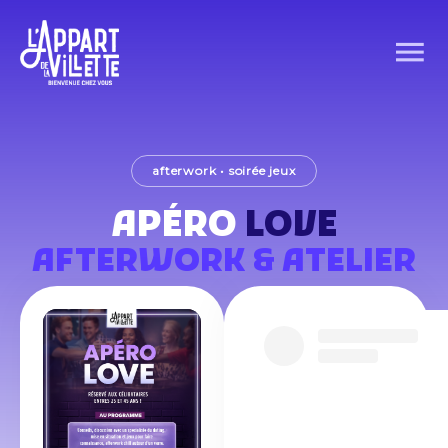
afterwork
•
soirée jeux
APÉRO
LOVE
AFTERWORK & ATELIER