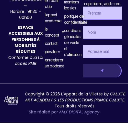
le social
mentions
inspirations, and more.
—
club
légales
Horaire : 9h30 –
l’appart
politique de
00h00
academie
confidentialité
ESPACE
le
conditions
ACCESSIBLE AUX
concept
générales
PERSONNES À
de vente
contact
MOBILITÉS
et
RÉDUITES
privatiser
d’utilisation
Conforme à la Loi
enregistrer
accès PMR
un podcast
Copyright © 2026 L’Appart de la Villette
by CALIXTE
ART ACADEMY & LES PRODUCTIONS PRINCE CALIXTE
.
Tous droits réservés.
Site réalisé par
AMX DIGITAL Agency