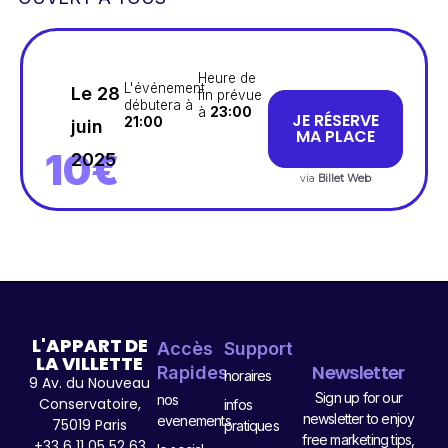
Heure de
L'événement
Le 28
fin prévue
débutera à
à
23:00
JE RÉSERVE
21:00
juin
MA PLACE
10€
2025
via
Billet Web
L'APPART DE
Accès
Support
LA VILLETTE
Newsletter
Rapides
horaires
9 Av. du Nouveau
Sign up for our
nos
Conservatoire,
infos
newsletter to enjoy
evenements
75019 Paris
pratiques
free marketing tips,
+33 6 11 05 52 63