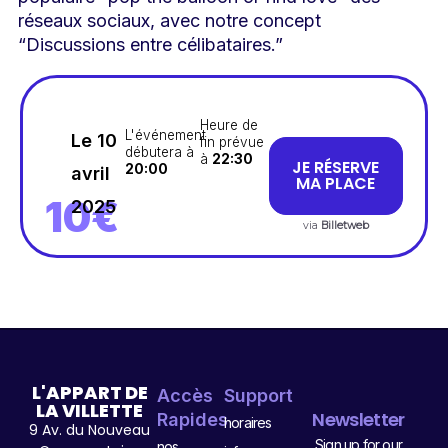
réseaux sociaux, avec notre concept
“Discussions entre célibataires.”
Heure de
L'événement
Le 10
fin prévue
débutera à
à
22:30
JE RÉSERVE
20:00
avril
MA PLACE
10€
2025
via
Billetweb
L'APPART DE
Accès
Support
LA VILLETTE
Newsletter
Rapides
horaires
9 Av. du Nouveau
Sign up for our
nos