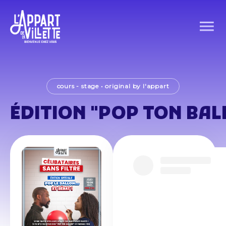
cours - stage
•
original by l'appart
ÉDITION "POP TON BAL