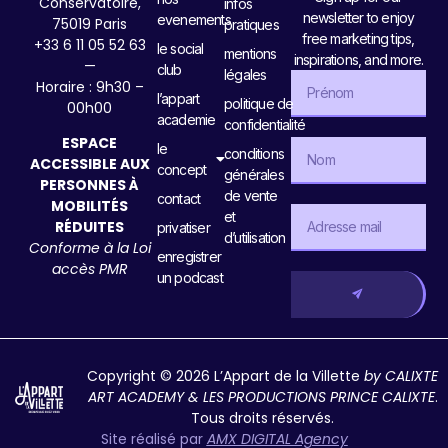
Conservatoire,
infos
newsletter to enjoy
evenements
75019 Paris
pratiques
free marketing tips,
+33 6 11 05 52 63
le social
mentions
inspirations, and more.
—
club
légales
Horaire : 9h30 –
l’appart
politique de
00h00
academie
confidentialité
ESPACE
le
conditions
ACCESSIBLE AUX
concept
générales
PERSONNES À
de vente
contact
MOBILITÉS
et
RÉDUITES
privatiser
d’utilisation
Conforme à la Loi
enregistrer
accès PMR
un podcast
Copyright © 2026 L’Appart de la Villette
by CALIXTE
ART ACADEMY & LES PRODUCTIONS PRINCE CALIXTE
.
Tous droits réservés.
Site réalisé par
AMX DIGITAL Agency