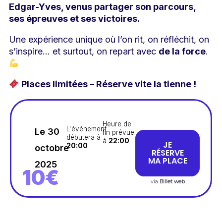
Edgar-Yves, venus partager son parcours,
ses épreuves et ses victoires.
Une expérience unique où l’on rit, on réfléchit, on
s’inspire… et surtout, on repart avec
de la force
.
Places limitées – Réserve vite la tienne !
Heure de
L'événement
Le 30
fin prévue
débutera à
à
22:00
JE
20:00
octobre
RÉSERVE
MA PLACE
2025
10€
via
Billet web