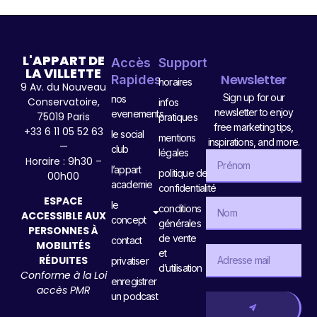
L'APPART DE
Accès
Support
LA VILLETTE
Newsletter
Rapides
horaires
9 Av. du Nouveau
Sign up for our
nos
Conservatoire,
infos
newsletter to enjoy
evenements
75019 Paris
pratiques
free marketing tips,
+33 6 11 05 52 63
le social
mentions
inspirations, and more.
—
club
légales
Horaire : 9h30 –
l’appart
politique de
00h00
academie
confidentialité
ESPACE
le
conditions
ACCESSIBLE AUX
concept
générales
PERSONNES À
de vente
contact
MOBILITÉS
et
RÉDUITES
privatiser
d’utilisation
Conforme à la Loi
enregistrer
accès PMR
un podcast