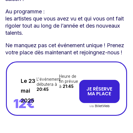
Au programme :
les artistes que vous avez vu et qui vous ont fait
rigoler tout au long de l’année et des nouveaux
talents.
Ne manquez pas cet événement unique ! Prenez
votre place dès maintenant et rejoingnez-nous !
Heure de
L'événement
Le 23
fin prévue
débutera à
à
21:45
JE RÉSERVE
20:45
mai
MA PLACE
12€
2025
via
BilletWeb