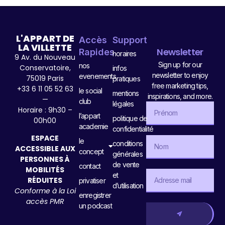
L'APPART DE
Accès
Support
LA VILLETTE
Newsletter
Rapides
horaires
9 Av. du Nouveau
Sign up for our
nos
Conservatoire,
infos
newsletter to enjoy
evenements
75019 Paris
pratiques
free marketing tips,
+33 6 11 05 52 63
le social
mentions
inspirations, and more.
—
club
légales
Horaire : 9h30 –
l’appart
politique de
00h00
academie
confidentialité
ESPACE
le
conditions
ACCESSIBLE AUX
concept
générales
PERSONNES À
de vente
contact
MOBILITÉS
et
RÉDUITES
privatiser
d’utilisation
Conforme à la Loi
enregistrer
accès PMR
un podcast