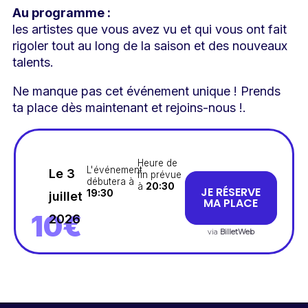
Au programme :
les artistes que vous avez vu et qui vous ont fait
rigoler tout au long de la saison et des nouveaux
talents.
Ne manque pas cet événement unique ! Prends
ta place dès maintenant et rejoins-nous !.
Heure de
L'événement
Le 3
fin prévue
débutera à
à
20:30
JE RÉSERVE
19:30
juillet
MA PLACE
10€
2026
via
BilletWeb