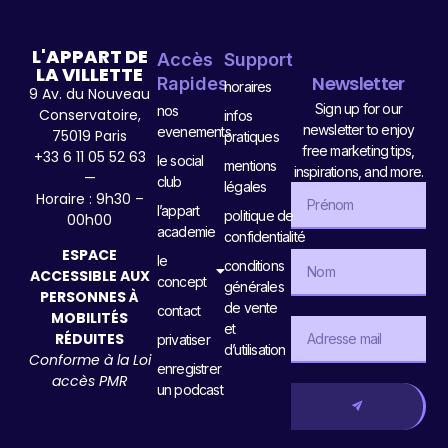
L'APPART DE
Accès
Support
LA VILLETTE
Newsletter
Rapides
horaires
9 Av. du Nouveau
Sign up for our
nos
Conservatoire,
infos
newsletter to enjoy
evenements
75019 Paris
pratiques
free marketing tips,
+33 6 11 05 52 63
le social
mentions
inspirations, and more.
—
club
légales
Horaire : 9h30 –
l’appart
politique de
00h00
academie
confidentialité
ESPACE
le
conditions
ACCESSIBLE AUX
concept
générales
PERSONNES À
de vente
contact
MOBILITÉS
et
RÉDUITES
privatiser
d’utilisation
Conforme à la Loi
enregistrer
accès PMR
un podcast