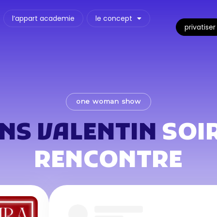
l’appart academie
le concept
privatiser
one woman show
ANS VALENTIN
SOI
RENCONTRE