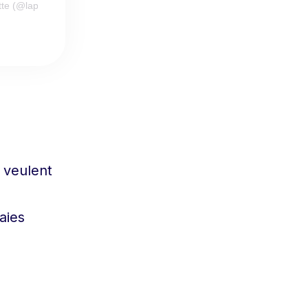
te (@lappartdelavillette)
 veulent
raies