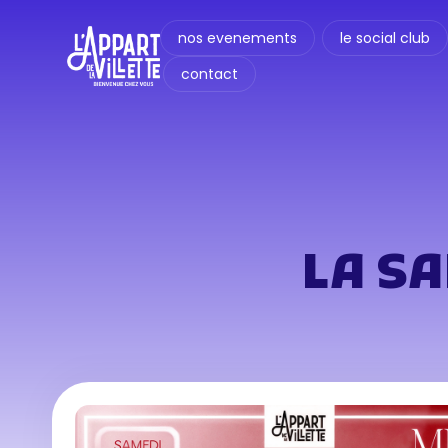
nos evenements
le social club
contact
LA S