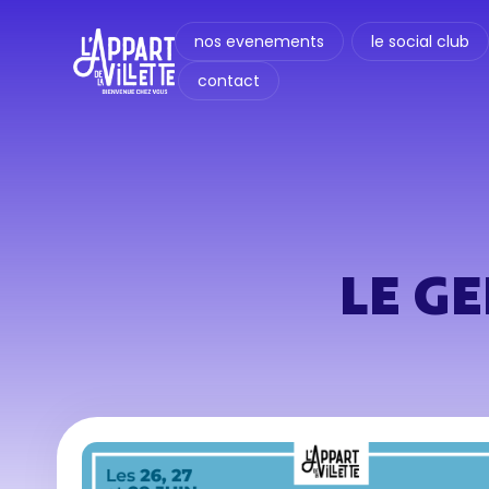
nos evenements
le social club
contact
LE G