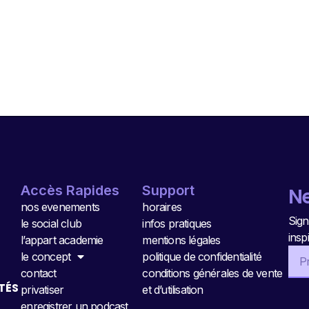
Accès Rapides
Support
Ne
nos evenements
horaires
Sign
le social club
infos pratiques
insp
l’appart academie
mentions légales
le concept
politique de confidentialité
contact
conditions générales de vente
TÉS
privatiser
et d’utilisation
enregistrer un podcast