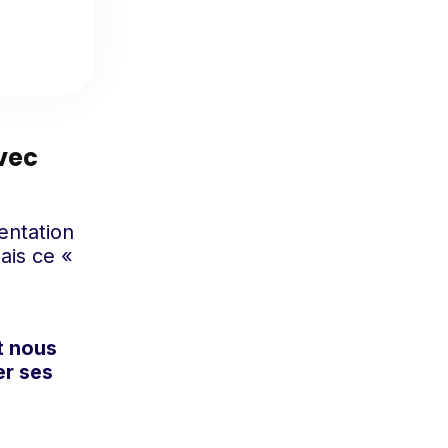
avec
entation
ais ce «
t nous
er ses