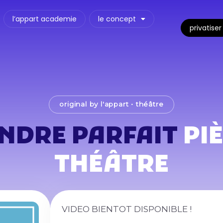
l’appart academie
le concept
privatiser
original by l'appart
•
théâtre
ENDRE PARFAIT
PI
THÉÂTRE
VIDEO BIENTOT DISPONIBLE !