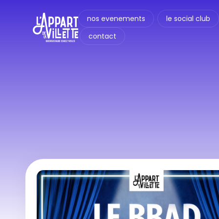
nos evenements
le social club
contact