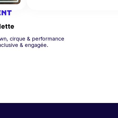
ENT
lette
lown, cirque & performance
nclusive & engagée.