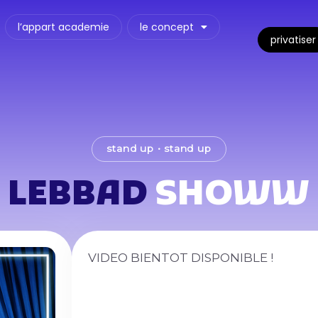
l’appart academie
le concept
privatiser
stand up
•
stand up
LEBBAD
SHOWW
VIDEO BIENTOT DISPONIBLE !