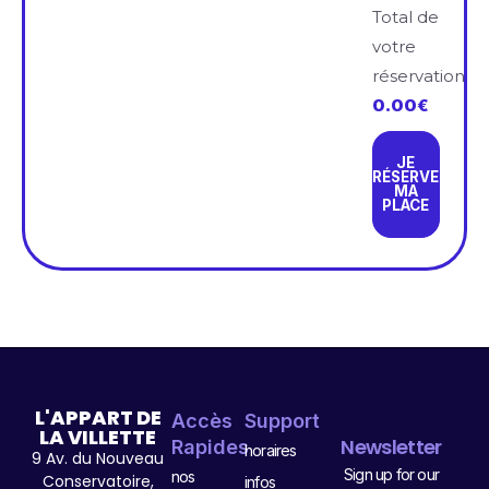
Total de
votre
réservation
0.00
€
JE
RÉSERVE
MA
PLACE
L'APPART DE
Accès
Support
LA VILLETTE
Newsletter
Rapides
horaires
9 Av. du Nouveau
Sign up for our
nos
Conservatoire,
infos