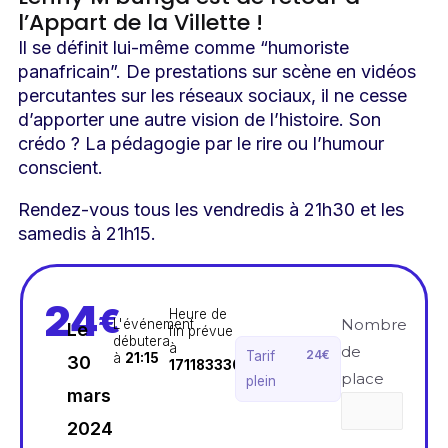
l’Appart de la Villette !
Il se définit lui-même comme “humoriste
panafricain”. De prestations sur scène en vidéos
percutantes sur les réseaux sociaux, il ne cesse
d’apporter une autre vision de l’histoire. Son
crédo ? La pédagogie par le rire ou l’humour
conscient.
Rendez-vous tous les vendredis à 21h30 et les
samedis à 21h15.
24
€
Heure de
Nombre
L'événement
Le
fin prévue
débutera
à
de
24€
Tarif
à
21:15
30
1711833300
place
plein
mars
2024