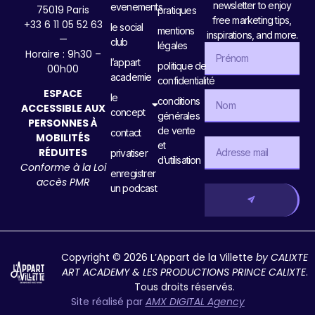
newsletter to enjoy
evenements
75019 Paris
pratiques
free marketing tips,
+33 6 11 05 52 63
le social
mentions
inspirations, and more.
—
club
légales
Horaire : 9h30 –
l’appart
politique de
00h00
academie
confidentialité
ESPACE
le
conditions
ACCESSIBLE AUX
concept
générales
PERSONNES À
de vente
contact
MOBILITÉS
et
RÉDUITES
privatiser
d’utilisation
Conforme à la Loi
enregistrer
accès PMR
un podcast
Copyright © 2026 L’Appart de la Villette
by CALIXTE
ART ACADEMY & LES PRODUCTIONS PRINCE CALIXTE
.
Tous droits réservés.
Site réalisé par
AMX DIGITAL Agency