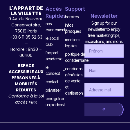
L'APPART DE
Accès
Support
LA VILLETTE
Newsletter
Rapides
horaires
9 Av. du Nouveau
Sign up for our
nos
Conservatoire,
infos
newsletter to enjoy
evenements
75019 Paris
pratiques
free marketing tips,
+33 6 11 05 52 63
le social
mentions
inspirations, and more.
—
club
légales
Horaire : 9h30 –
l’appart
politique de
00h00
academie
confidentialité
ESPACE
le
conditions
ACCESSIBLE AUX
concept
générales
PERSONNES À
de vente
contact
MOBILITÉS
et
RÉDUITES
privatiser
d’utilisation
Conforme à la Loi
enregistrer
accès PMR
un podcast