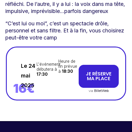
réfléchi. De l’autre, il y a lui : la voix dans ma tête,
impulsive, imprévisible…parfois dangereux
“C’est lui ou moi”, c’est un spectacle drôle,
personnel et sans filtre. Et à la fin, vous choisirez
peut-être votre camp
Heure de
L'événement
Le 24
fin prévue
débutera à
à
18:30
JE RÉSERVE
17:30
mai
MA PLACE
16€
2025
via
BilletWeb