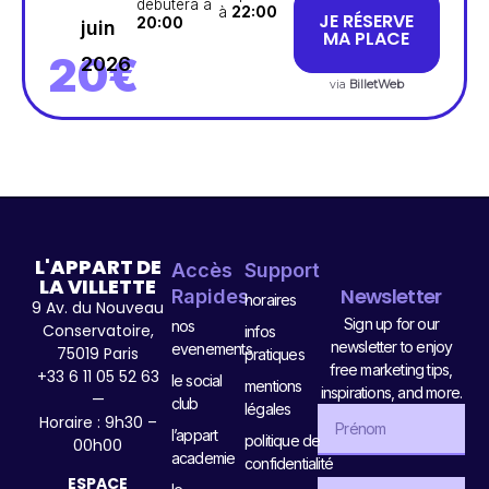
débutera à
à
22:00
JE RÉSERVE
20:00
juin
MA PLACE
20€
2026
via
BilletWeb
L'APPART DE
Accès
Support
LA VILLETTE
Newsletter
Rapides
horaires
9 Av. du Nouveau
Sign up for our
nos
Conservatoire,
infos
newsletter to enjoy
evenements
75019 Paris
pratiques
free marketing tips,
+33 6 11 05 52 63
le social
mentions
inspirations, and more.
—
club
légales
Horaire : 9h30 –
l’appart
politique de
00h00
academie
confidentialité
ESPACE