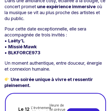
Dans une ambiance cosy, éclairée à la bougie, ce
concert promet
une expérience immersive
où
la musique se vit au plus proche des artistes et
du public.
Pour cette date exceptionnelle, elle sera
accompagnée de trois invités :
•
Laëty’L
•
Missié Mawk
•
BLKFORCE973
Un moment authentique, entre douceur, énergie
et connexion humaine.
Une soirée unique à vivre et ressentir
pleinement.
Heure de
L'événement
Le 12
fin prévue