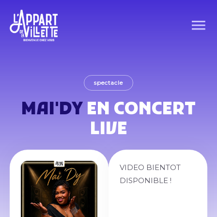
spectacle
MAI'DY
EN CONCERT
LIVE
VIDEO BIENTOT
DISPONIBLE !