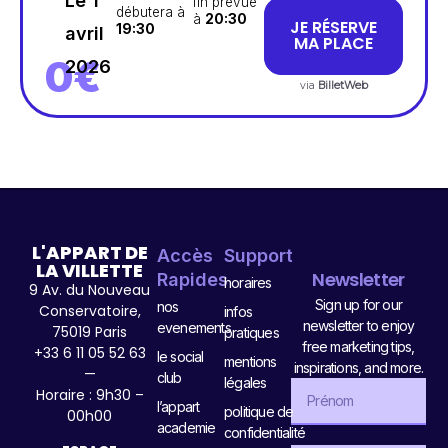
Le 1
fin prévue
débutera à
à
20:30
JE RÉSERVE
19:30
avril
MA PLACE
0€
2026
via
BilletWeb
L'APPART DE
Accès
Support
LA VILLETTE
Newsletter
Rapides
horaires
9 Av. du Nouveau
Sign up for our
nos
Conservatoire,
infos
newsletter to enjoy
evenements
75019 Paris
pratiques
free marketing tips,
+33 6 11 05 52 63
le social
mentions
inspirations, and more.
—
club
légales
Horaire : 9h30 –
l’appart
politique de
00h00
academie
confidentialité