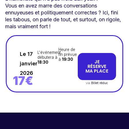
Vous en avez marre des conversations
ennuyeuses et politiquement correctes ? Ici, fini
les tabous, on parle de tout, et surtout, on rigole,
mais vraiment fort !
Heure de
L'événement
Le 17
fin prévue
débutera à
à
19:30
JE
18:30
janvier
RÉSERVE
MA PLACE
2026
17€
via
Billet réduc