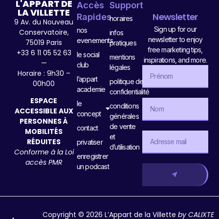
L'APPART DE
Accès
Support
LA VILLETTE
Newsletter
Rapides
horaires
9 Av. du Nouveau
Sign up for our
nos
Conservatoire,
infos
newsletter to enjoy
evenements
75019 Paris
pratiques
free marketing tips,
+33 6 11 05 52 63
le social
mentions
inspirations, and more.
—
club
légales
Horaire : 9h30 –
l’appart
politique de
00h00
academie
confidentialité
ESPACE
le
conditions
ACCESSIBLE AUX
concept
générales
PERSONNES À
de vente
contact
MOBILITÉS
et
RÉDUITES
privatiser
d’utilisation
Conforme à la Loi
enregistrer
accès PMR
un podcast
Copyright © 2026 L’Appart de la Villette
by CALIXTE