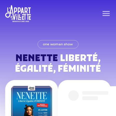
one woman show
NENETTE
LIBERTÉ,
ÉGALITÉ, FÉMINITÉ