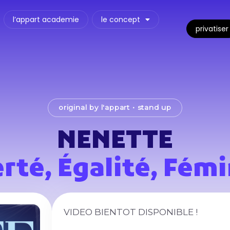
l’appart academie
le concept
privatiser
original by l'appart
•
stand up
NENETTE
erté, Égalité, Fémi
VIDEO BIENTOT DISPONIBLE !