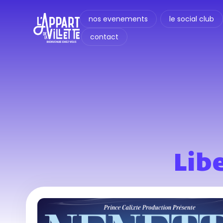
nos evenements
le social club
contact
Lib