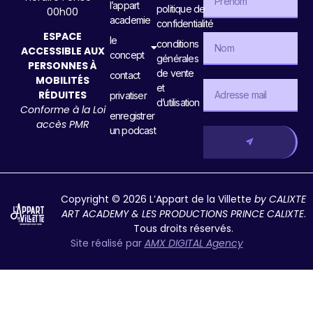
l’appart
politique de
00h00
academie
confidentialité
ESPACE
le
conditions
ACCESSIBLE AUX
concept
générales
PERSONNES À
de vente
contact
MOBILITÉS
et
RÉDUITES
privatiser
d’utilisation
Conforme à la Loi
enregistrer
accès PMR
un podcast
Copyright © 2026 L’Appart de la Villette
by CALIXTE
ART ACADEMY & LES PRODUCTIONS PRINCE CALIXTE
.
Tous droits réservés.
Site réalisé par
AMX DIGITAL Agency