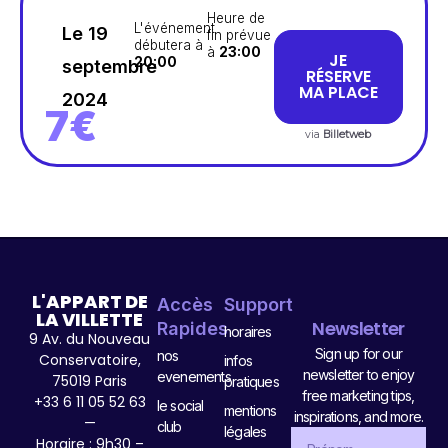
Heure de
L'événement
Le 19
fin prévue
débutera à
à
23:00
JE
20:00
septembre
RÉSERVE
MA PLACE
2024
7€
via
Billetweb
L'APPART DE
Accès
Support
LA VILLETTE
Newsletter
Rapides
horaires
9 Av. du Nouveau
Sign up for our
nos
Conservatoire,
infos
newsletter to enjoy
evenements
75019 Paris
pratiques
free marketing tips,
+33 6 11 05 52 63
le social
mentions
inspirations, and more.
—
club
légales
Horaire : 9h30 –