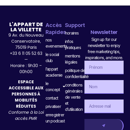
L'APPART DE
Accès
Support
LA VILLETTE
Newsletter
Rapides
horaires
9 Av. du Nouveau
Sign up for our
nos
Conservatoire,
infos
newsletter to enjoy
evenements
75019 Paris
pratiques
free marketing tips,
+33 6 11 05 52 63
le social
mentions
inspirations, and more.
—
club
légales
Horaire : 9h30 –
l’appart
politique de
00h00
academie
confidentialité
ESPACE
le
conditions
ACCESSIBLE AUX
concept
générales
PERSONNES À
de vente
contact
MOBILITÉS
et
RÉDUITES
privatiser
d’utilisation
Conforme à la Loi
enregistrer
accès PMR
un podcast