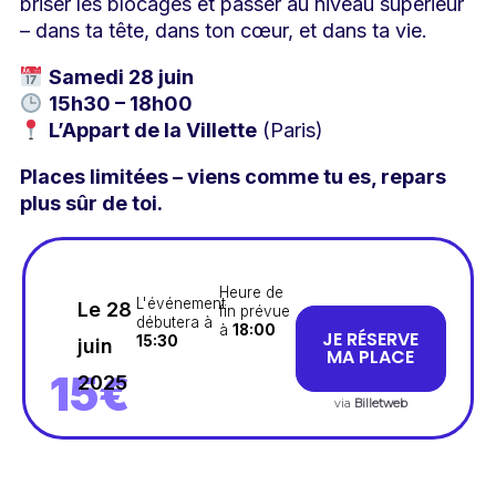
briser les blocages et passer au niveau supérieur
– dans ta tête, dans ton cœur, et dans ta vie.
Samedi 28 juin
15h30 – 18h00
L’Appart de la Villette
(Paris)
Places limitées – viens comme tu es, repars
plus sûr de toi.
Heure de
L'événement
Le 28
fin prévue
débutera à
à
18:00
JE RÉSERVE
15:30
juin
MA PLACE
15€
2025
via
Billetweb