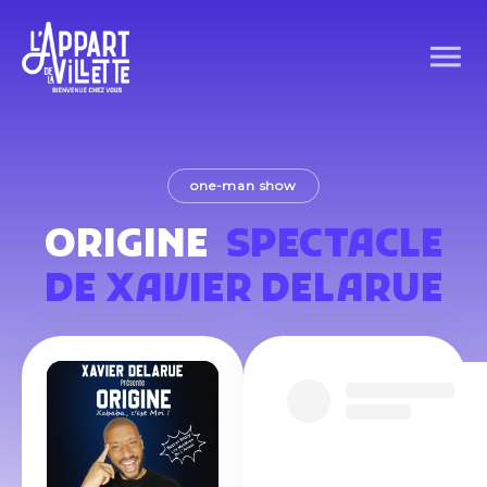
one-man show
ORIGINE
SPECTACLE
DE XAVIER DELARUE