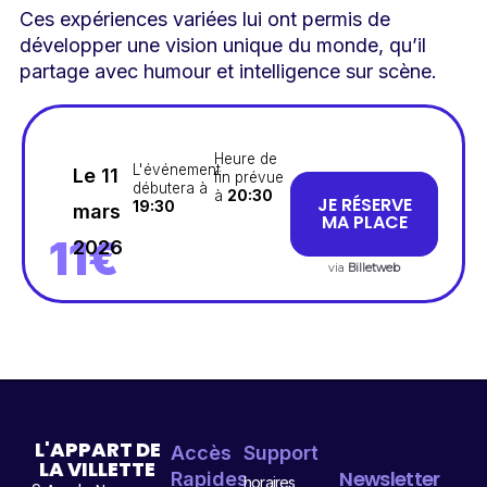
Ces expériences variées lui ont permis de
développer une vision unique du monde, qu’il
partage avec humour et intelligence sur scène.
Heure de
L'événement
Le 11
fin prévue
débutera à
à
20:30
JE RÉSERVE
19:30
mars
MA PLACE
11€
2026
via
Billetweb
L'APPART DE
Accès
Support
LA VILLETTE
Newsletter
Rapides
horaires