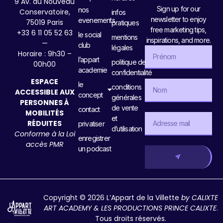
9 Av. du Nouveau
Sign up for our
nos
Conservatoire,
infos
newsletter to enjoy
evenements
75019 Paris
pratiques
free marketing tips,
+33 6 11 05 52 63
le social
mentions
inspirations, and more.
—
club
légales
Horaire : 9h30 –
l’appart
politique de
00h00
academie
confidentialité
ESPACE
le
conditions
ACCESSIBLE AUX
concept
générales
PERSONNES À
de vente
contact
MOBILITÉS
et
RÉDUITES
privatiser
d’utilisation
Conforme à la Loi
enregistrer
accès PMR
un podcast
Copyright © 2026 L’Appart de la Villette
by CALIXTE
ART ACADEMY & LES PRODUCTIONS PRINCE CALIXTE
.
Tous droits réservés.