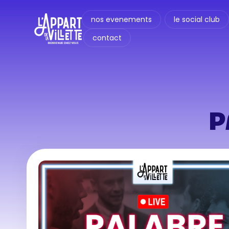
nos evenements
le social club
contact
P