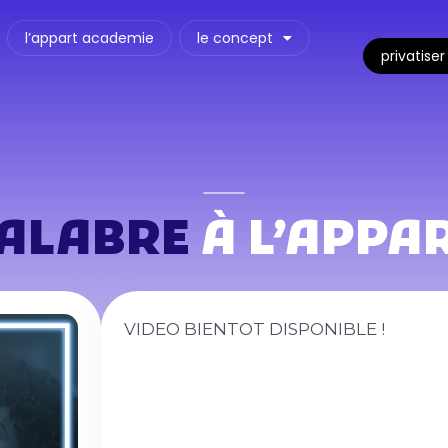
l’appart academie
le concept
privatiser
ALABRE
À L’APPA
VIDEO BIENTOT DISPONIBLE !