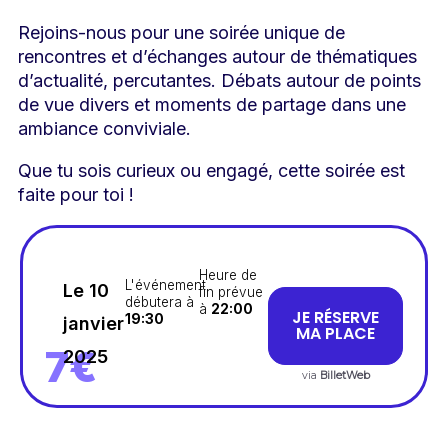
Rejoins-nous pour une soirée unique de
rencontres et d’échanges autour de thématiques
d’actualité, percutantes. Débats autour de points
de vue divers et moments de partage dans une
ambiance conviviale.
Que tu sois curieux ou engagé, cette soirée est
faite pour toi !
Heure de
L'événement
Le 10
fin prévue
débutera à
à
22:00
JE RÉSERVE
19:30
janvier
MA PLACE
7€
2025
via
BilletWeb