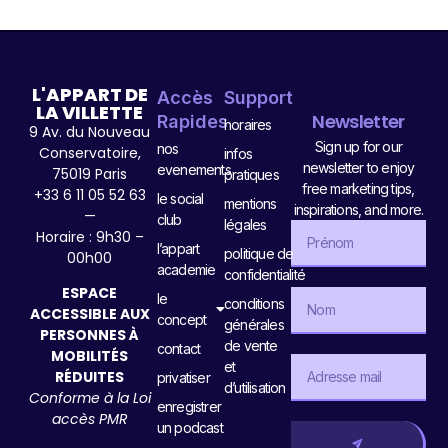
L'APPART DE
Accès
Support
LA VILLETTE
Newsletter
Rapides
horaires
9 Av. du Nouveau
Sign up for our
nos
Conservatoire,
infos
newsletter to enjoy
evenements
75019 Paris
pratiques
free marketing tips,
+33 6 11 05 52 63
le social
mentions
inspirations, and more.
—
club
légales
Horaire : 9h30 –
l’appart
politique de
00h00
academie
confidentialité
ESPACE
le
conditions
ACCESSIBLE AUX
concept
générales
PERSONNES À
de vente
contact
MOBILITÉS
et
RÉDUITES
privatiser
d’utilisation
Conforme à la Loi
enregistrer
accès PMR
un podcast