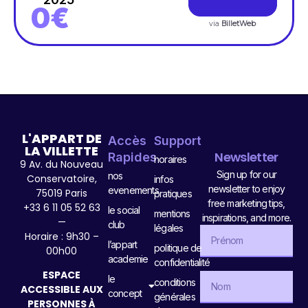
0€
via
BilletWeb
L'APPART DE
Accès
Support
LA VILLETTE
Newsletter
Rapides
horaires
9 Av. du Nouveau
Sign up for our
nos
Conservatoire,
infos
newsletter to enjoy
evenements
75019 Paris
pratiques
free marketing tips,
+33 6 11 05 52 63
le social
mentions
inspirations, and more.
—
club
légales
Horaire : 9h30 –
l’appart
politique de
00h00
academie
confidentialité
ESPACE
le
conditions
ACCESSIBLE AUX
concept
générales
PERSONNES À