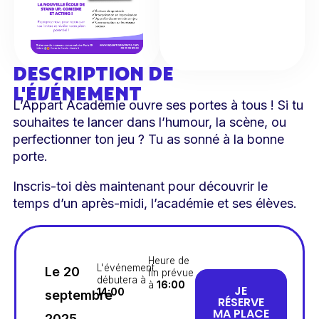
DESCRIPTION DE
L'ÉVÉNEMENT
L’Appart Académie ouvre ses portes à tous ! Si tu
souhaites te lancer dans l’humour, la scène, ou
perfectionner ton jeu ? Tu as sonné à la bonne
porte.
Inscris-toi dès maintenant pour découvrir le
temps d’un après-midi, l’académie et ses élèves.
Heure de
L'événement
Le 20
fin prévue
débutera à
à
16:00
JE
14:00
septembre
RÉSERVE
MA PLACE
2025