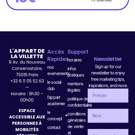
via
BilletWeb
L'APPART DE
Accès
Support
LA VILLETTE
Newsletter
Rapides
horaires
9 Av. du Nouveau
Sign up for our
nos
Conservatoire,
infos
newsletter to enjoy
evenements
75019 Paris
pratiques
free marketing tips,
+33 6 11 05 52 63
le social
mentions
inspirations, and more.
—
club
légales
Horaire : 9h30 –
l’appart
politique de
00h00
academie
confidentialité
ESPACE
le
conditions
ACCESSIBLE AUX
concept
générales
PERSONNES À
de vente
contact
MOBILITÉS
et