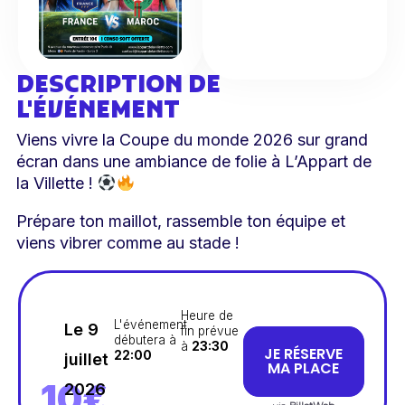
DESCRIPTION DE
L'ÉVÉNEMENT
Viens vivre la Coupe du monde 2026 sur grand
écran dans une ambiance de folie à L’Appart de
la Villette !
Prépare ton maillot, rassemble ton équipe et
viens vibrer comme au stade !
Heure de
L'événement
Le 9
fin prévue
débutera à
à
23:30
JE RÉSERVE
22:00
juillet
MA PLACE
10€
2026