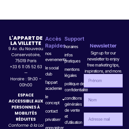
L'APPART DE
Accès
Support
LA VILLETTE
Newsletter
Rapides
horaires
9 Av. du Nouveau
Sign up for our
nos
Conservatoire,
infos
newsletter to enjoy
evenements
75019 Paris
pratiques
free marketing tips,
+33 6 11 05 52 63
le social
mentions
inspirations, and more.
—
club
légales
Horaire : 9h30 –
l’appart
politique de
00h00
academie
confidentialité
ESPACE
le
conditions
ACCESSIBLE AUX
concept
générales
PERSONNES À
de vente
contact
MOBILITÉS
et
RÉDUITES
privatiser
d’utilisation
Conforme à la Loi
enregistrer