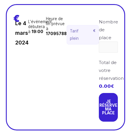
€
Heure de
Nombre
L'événement
Le 4
fin prévue
débutera
à
de
€
Tarif
à
19:00
mars
1709578800
place
plein
2024
Total de
votre
réservation
0.00
€
JE
RÉSERVE
MA
PLACE