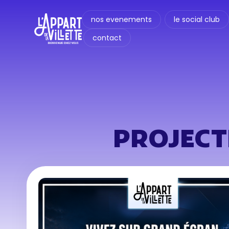
nos evenements
le social club
contact
PROJECT