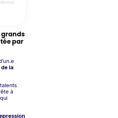
adionova)
es grands
ntée par
d’un.e
 de la
talents
rête à
qui
 impression