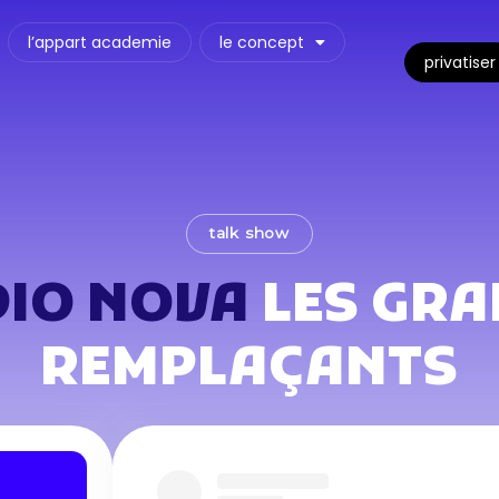
l’appart academie
le concept
privatiser
talk show
IO NOVA
LES GR
REMPLAÇANTS