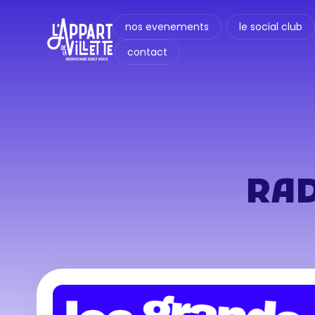
nos evenements
le social club
contact
RAD