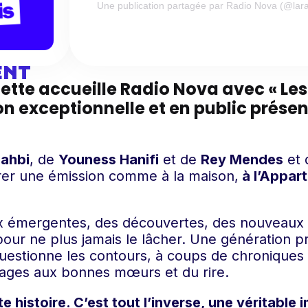
Une publication partagée par Radio Nova (@lar
ENT
Villette accueille Radio Nova avec « L
n exceptionnelle et en public prése
ahbi
, de
Youness Hanifi
et de
Rey Mendes
et 
trer une émission comme à la maison,
à l’Appart
ix émergentes, des découvertes, des nouveaux 
our ne plus jamais le lâcher. Une génération p
questionne les contours, à coups de chroniques 
ages aux bonnes mœurs et du rire.
e histoire. C’est tout l’inverse, une véritable