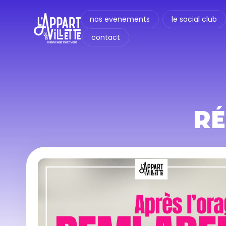
nos evenements
le social club
contact
R