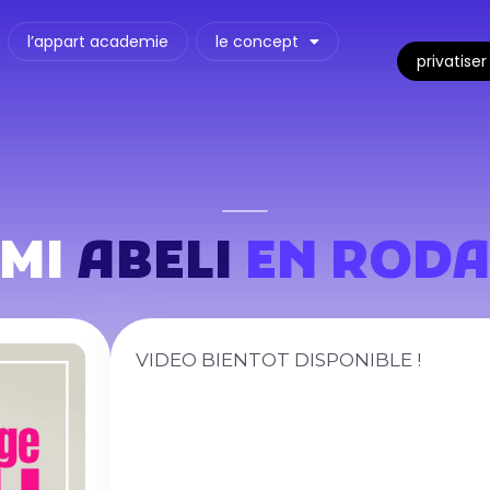
l’appart academie
le concept
privatiser
ÉMI
ABELI
EN ROD
VIDEO BIENTOT DISPONIBLE !