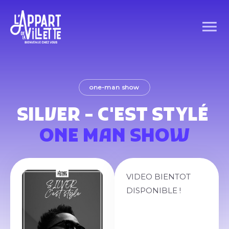
one-man show
SILVER - C'EST STYLÉ
ONE MAN SHOW
VIDEO BIENTOT
DISPONIBLE !