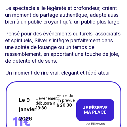
Le spectacle allie légèreté et profondeur, créant
un moment de partage authentique, adapté aussi
bien à un public croyant qu’à un public plus large.
Pensé pour des événements culturels, associatifs
et spirituels, Silver s’intègre parfaitement dans
une soirée de louange ou un temps de
rassemblement, en apportant une touche de joie,
de détente et de sens.
Un moment de rire vrai, élégant et fédérateur
Heure de
L'événement
Le 9
fin prévue
débutera à
à
20:30
JE RÉSERVE
19:30
janvier
MA PLACE
11€
2026
via
Billetweb