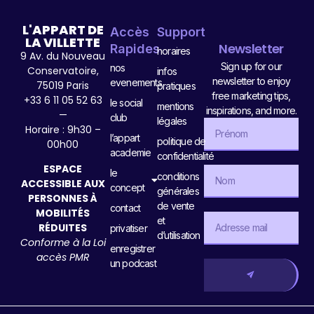
L'APPART DE
Accès
Support
LA VILLETTE
Newsletter
Rapides
horaires
9 Av. du Nouveau
Sign up for our
nos
Conservatoire,
infos
newsletter to enjoy
evenements
75019 Paris
pratiques
free marketing tips,
+33 6 11 05 52 63
le social
mentions
inspirations, and more.
—
club
légales
Horaire : 9h30 –
l’appart
politique de
00h00
academie
confidentialité
ESPACE
le
conditions
ACCESSIBLE AUX
concept
générales
PERSONNES À
de vente
contact
MOBILITÉS
et
RÉDUITES
privatiser
d’utilisation
Conforme à la Loi
enregistrer
accès PMR
un podcast