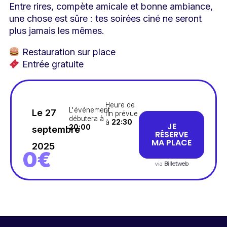
Entre rires, compète amicale et bonne ambiance,
une chose est sûre : tes soirées ciné ne seront
plus jamais les mêmes.
Restauration sur place
Entrée gratuite
Heure de
L'événement
Le 27
fin prévue
débutera à
à
22:30
JE
20:00
septembre
RÉSERVE
MA PLACE
2025
0€
via
Billetweb