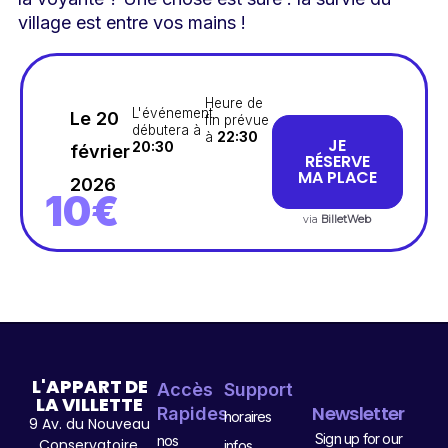
village est entre vos mains !
Heure de
L'événement
Le 20
fin prévue
débutera à
à
22:30
JE
20:30
février
RÉSERVE
MA PLACE
2026
10€
via
BilletWeb
L'APPART DE
Accès
Support
LA VILLETTE
Newsletter
Rapides
horaires
9 Av. du Nouveau
Sign up for our
nos
Conservatoire,
infos