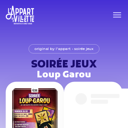
original by l'appart
•
soirée jeux
SOIRÉE JEUX
Loup Garou