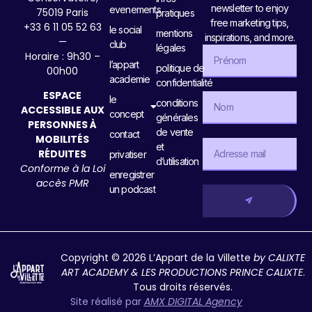
newsletter to enjoy
evenements
75019 Paris
pratiques
free marketing tips,
+33 6 11 05 52 63
le social
mentions
inspirations, and more.
—
club
légales
Horaire : 9h30 –
l’appart
politique de
00h00
academie
confidentialité
ESPACE
le
conditions
ACCESSIBLE AUX
concept
générales
PERSONNES À
de vente
contact
MOBILITÉS
et
RÉDUITES
privatiser
d’utilisation
Conforme à la Loi
enregistrer
accès PMR
un podcast
Copyright © 2026 L’Appart de la Villette
by CALIXTE
ART ACADEMY & LES PRODUCTIONS PRINCE CALIXTE
.
Tous droits réservés.
Site réalisé par
AMX DIGITAL Agency