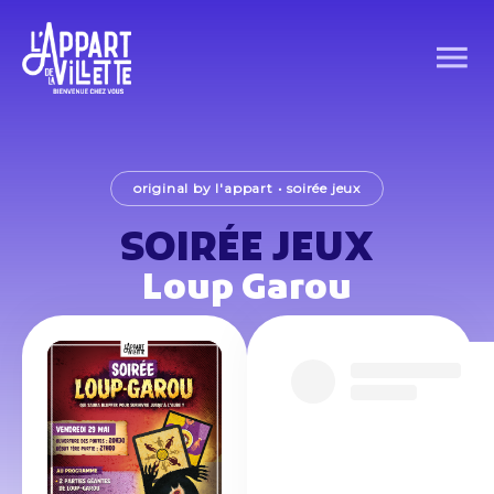
original by l'appart
•
soirée jeux
SOIRÉE JEUX
Loup Garou