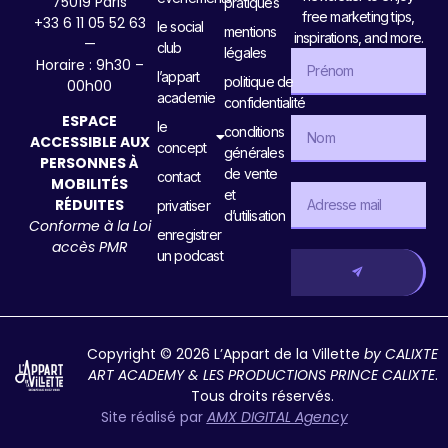
75019 Paris
pratiques
free marketing tips,
+33 6 11 05 52 63
le social
mentions
inspirations, and more.
—
club
légales
Horaire : 9h30 –
l’appart
politique de
00h00
academie
confidentialité
ESPACE
le
conditions
ACCESSIBLE AUX
concept
générales
PERSONNES À
de vente
contact
MOBILITÉS
et
RÉDUITES
privatiser
d’utilisation
Conforme à la Loi
enregistrer
accès PMR
un podcast
Copyright © 2026 L’Appart de la Villette
by CALIXTE
ART ACADEMY & LES PRODUCTIONS PRINCE CALIXTE
.
Tous droits réservés.
Site réalisé par
AMX DIGITAL Agency