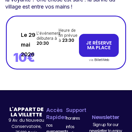
village est entre vos mains !
Heure de
L'événement
Le 29
fin prévue
débutera à
à
23:30
JE RÉSERVE
20:30
mai
MA PLACE
10€
2026
via
BilletWeb
L'APPART DE
Accès
Support
LA VILLETTE
Newsletter
Rapides
horaires
9 Av. du Nouveau
Sign up for our
nos
Conservatoire,
infos
newsletter to enjoy
evenements