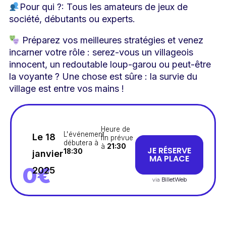
Pour qui ?: Tous les amateurs de jeux de
société, débutants ou experts.
Préparez vos meilleures stratégies et venez
incarner votre rôle : serez-vous un villageois
innocent, un redoutable loup-garou ou peut-être
la voyante ? Une chose est sûre : la survie du
village est entre vos mains !
Heure de
L'événement
Le 18
fin prévue
débutera à
à
21:30
JE RÉSERVE
18:30
janvier
MA PLACE
0€
2025
via
BilletWeb