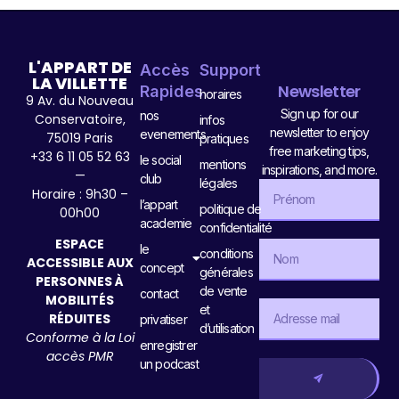
L'APPART DE
Accès
Support
LA VILLETTE
Newsletter
Rapides
horaires
9 Av. du Nouveau
Sign up for our
nos
Conservatoire,
infos
newsletter to enjoy
evenements
75019 Paris
pratiques
free marketing tips,
+33 6 11 05 52 63
le social
mentions
inspirations, and more.
—
club
légales
Horaire : 9h30 –
l’appart
politique de
00h00
academie
confidentialité
ESPACE
le
conditions
ACCESSIBLE AUX
concept
générales
PERSONNES À
de vente
contact
MOBILITÉS
et
RÉDUITES
privatiser
d’utilisation
Conforme à la Loi
enregistrer
accès PMR
un podcast