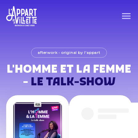
afterwork
•
original by l'appart
L'HOMME ET LA FEMME
-
LE TALK-SHOW