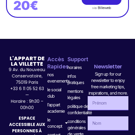
20€
via
Billeweb
L'APPART DE
Accès
Support
LA VILLETTE
Newsletter
Rapides
horaires
9 Av. du Nouveau
Sign up for our
nos
Conservatoire,
infos
newsletter to enjoy
evenements
75019 Paris
pratiques
free marketing tips,
+33 6 11 05 52 63
le social
mentions
inspirations, and more.
—
club
légales
Horaire : 9h30 –
l’appart
politique de
00h00
academie
confidentialité
ESPACE
le
conditions
ACCESSIBLE AUX
concept
générales
PERSONNES À
de vente
contact