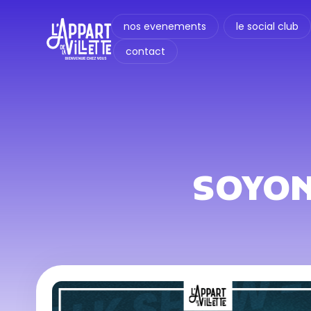
nos evenements
le social club
contact
SOYON