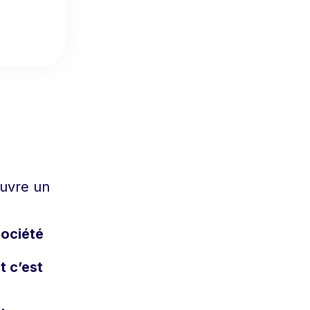
uvre un
société
t c’est