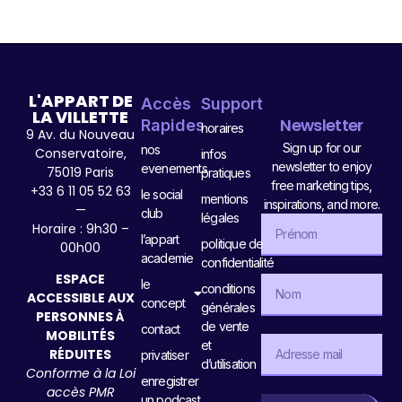
L'APPART DE
Accès
Support
LA VILLETTE
Newsletter
Rapides
horaires
9 Av. du Nouveau
Sign up for our
nos
Conservatoire,
infos
newsletter to enjoy
evenements
75019 Paris
pratiques
free marketing tips,
+33 6 11 05 52 63
le social
mentions
inspirations, and more.
—
club
légales
Horaire : 9h30 –
l’appart
politique de
00h00
academie
confidentialité
ESPACE
le
conditions
ACCESSIBLE AUX
concept
générales
PERSONNES À
de vente
contact
MOBILITÉS
et
RÉDUITES
privatiser
d’utilisation
Conforme à la Loi
enregistrer
accès PMR
un podcast