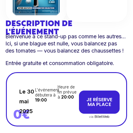
DESCRIPTION DE
L'ÉVÉNEMENT
Bienvenue à ce stand-up pas comme les autres…
Ici, si une blague est nulle, vous balancez pas
des tomates — vous balancez des chaussettes !
Entrée gratuite et consommation obligatoire.
Heure de
L'événement
Le 30
fin prévue
débutera à
à
20:00
JE RÉSERVE
19:00
mai
MA PLACE
0€
2025
via
BilletWeb