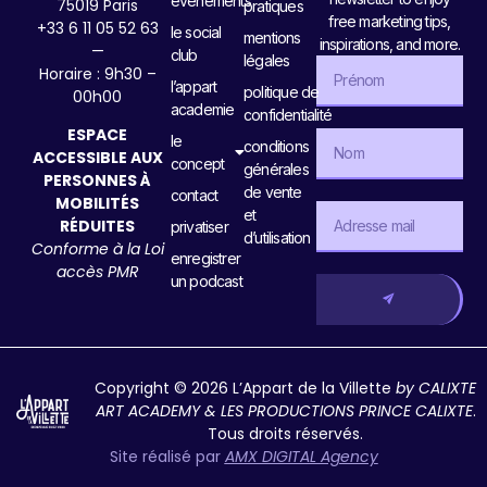
evenements
75019 Paris
pratiques
free marketing tips,
+33 6 11 05 52 63
le social
mentions
inspirations, and more.
—
club
légales
Horaire : 9h30 –
l’appart
politique de
00h00
academie
confidentialité
ESPACE
le
conditions
ACCESSIBLE AUX
concept
générales
PERSONNES À
de vente
contact
MOBILITÉS
et
RÉDUITES
privatiser
d’utilisation
Conforme à la Loi
enregistrer
accès PMR
un podcast
Copyright © 2026 L’Appart de la Villette
by CALIXTE
ART ACADEMY & LES PRODUCTIONS PRINCE CALIXTE
.
Tous droits réservés.
Site réalisé par
AMX DIGITAL Agency