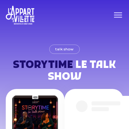
talk show
STORYTIME
LE TALK
SHOW