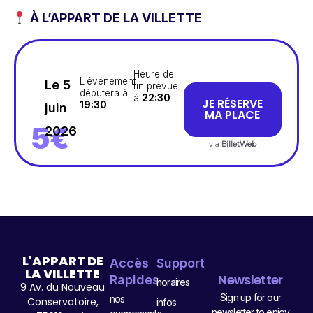
À L’APPART DE LA VILLETTE
Heure de
L'événement
Le 5
fin prévue
débutera à
à
22:30
JE RÉSERVE
19:30
juin
MA PLACE
5€
2026
via
BilletWeb
L'APPART DE
Accès
Support
LA VILLETTE
Newsletter
Rapides
horaires
9 Av. du Nouveau
Sign up for our
nos
Conservatoire,
infos
newsletter to enjoy