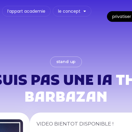
l’appart academie
le concept
privatiser
stand up
SUIS PAS UNE IA
T
BARBAZAN
VIDEO BIENTOT DISPONIBLE !