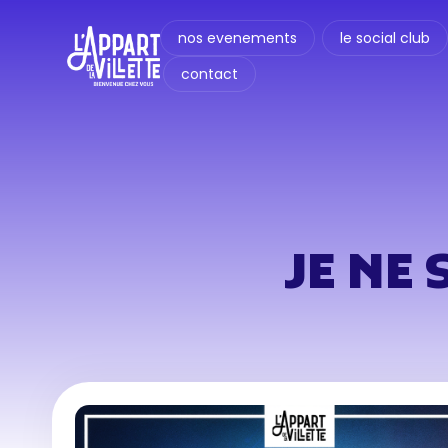
nos evenements
le social club
contact
JE NE 