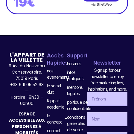
19€
via
BilletWeb
L'APPART DE
Accès
Support
LA VILLETTE
Newsletter
Rapides
horaires
9 Av. du Nouveau
Sign up for our
nos
Conservatoire,
infos
newsletter to enjoy
evenements
75019 Paris
pratiques
free marketing tips,
+33 6 11 05 52 63
le social
mentions
inspirations, and more.
—
club
légales
Horaire : 9h30 –
l’appart
politique de
00h00
academie
confidentialité
ESPACE
le
conditions
ACCESSIBLE AUX
concept
générales
PERSONNES À
de vente
contact
MOBILITÉS