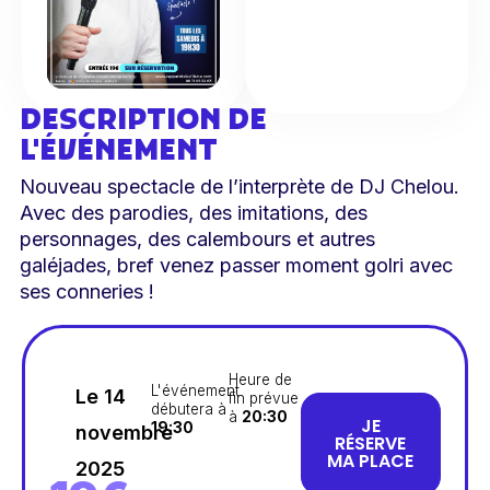
DESCRIPTION DE
L'ÉVÉNEMENT
Nouveau spectacle de l’interprète de DJ Chelou.
Avec des parodies, des imitations, des
personnages, des calembours et autres
galéjades, bref venez passer moment golri avec
ses conneries !
Heure de
L'événement
Le 14
fin prévue
débutera à
à
20:30
JE
19:30
novembre
RÉSERVE
MA PLACE
2025