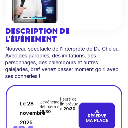
DESCRIPTION DE
L'ÉVÉNEMENT
Nouveau spectacle de l’interprète de DJ Chelou.
Avec des parodies, des imitations, des
personnages, des calembours et autres
galéjades, bref venez passer moment golri avec
ses conneries !
Heure de
L'événement
Le 28
fin prévue
débutera à
à
20:30
JE
19:30
novembre
RÉSERVE
MA PLACE
2025