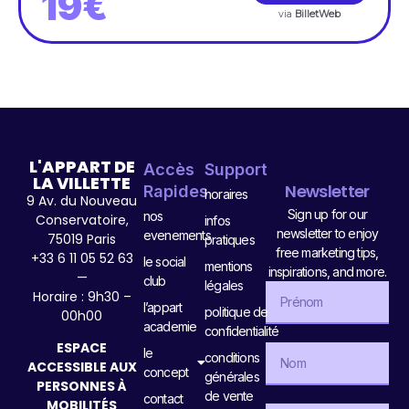
19€
via
BilletWeb
L'APPART DE
Accès
Support
LA VILLETTE
Newsletter
Rapides
horaires
9 Av. du Nouveau
Sign up for our
nos
Conservatoire,
infos
newsletter to enjoy
evenements
75019 Paris
pratiques
free marketing tips,
+33 6 11 05 52 63
le social
mentions
inspirations, and more.
—
club
légales
Horaire : 9h30 –
l’appart
politique de
00h00
academie
confidentialité
ESPACE
le
conditions
ACCESSIBLE AUX
concept
générales
PERSONNES À
de vente
contact
MOBILITÉS